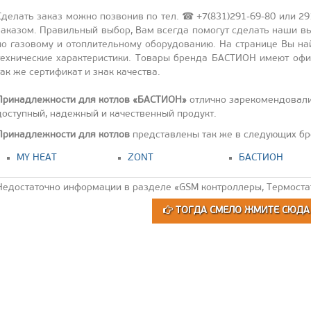
Сде­лать за­каз мож­но поз­во­нив по тел. ☎ +7(831)291-69-80 или 291-
за­казом. Пра­виль­ный вы­бор, Вам всег­да по­могут сде­лать на­ши вы
по га­зово­му и отоп­ли­тель­но­му обо­рудо­ванию. На стра­нице Вы най­
тех­ни­чес­кие ха­рак­те­рис­ти­ки. То­вары брен­да БАС­ТИ­ОН име­ют офи­
так же сер­ти­фикат и знак ка­чес­тва.
Принадлежности для котлов «БАСТИОН»
отлично зарекомендовали
доступный, надежный и качественный продукт.
Принадлежности для котлов
представлены так же в следующих бр
MY HEAT
ZONT
БАСТИОН
Недостаточно информации в разделе «GSM контроллеры, Термоста
ТОГДА СМЕЛО ЖМИТЕ СЮД