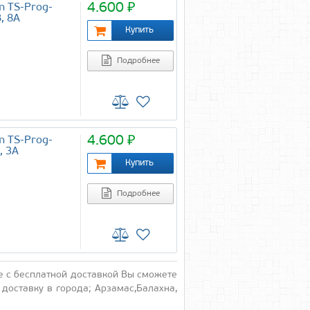
4.600 ₽
m TS-Prog-
, 8А
Подробнее
4.600 ₽
m TS-Prog-
, 3А
Подробнее
е с бес­плат­ной дос­тавкой Вы смо­жете
дос­тавку в го­рода; Ар­за­мас,Ба­лах­на,