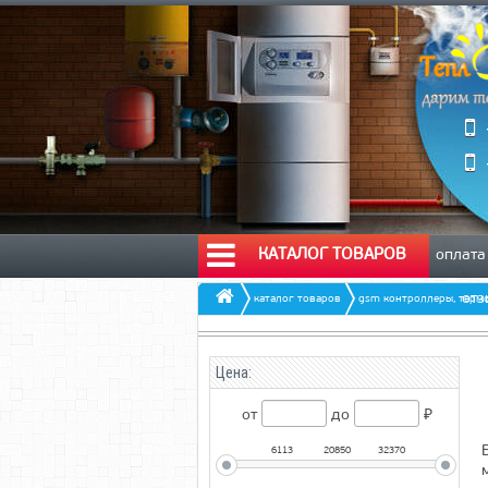
КАТАЛОГ ТОВАРОВ
оплата
от
каталог товаров
gsm контроллеры, терм
Цена:
от
до
₽
6113
20850
32370