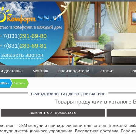
+7(831)
291-69-80
+7(831)
283-69-81
заказать звонок
 и доставка
монтаж
производители
статьи
ко
зывы
остаты
бастион
ПРИНАДЛЕЖНОСТИ ДЛЯ КОТЛОВ БАСТИОН
Товары продукции в каталоге
комнатные термостаты
Бастион - GSM модули и принадлежности для котлов. Большой выб
модули дистанционного управления. Бесплатная доставка. Гарант