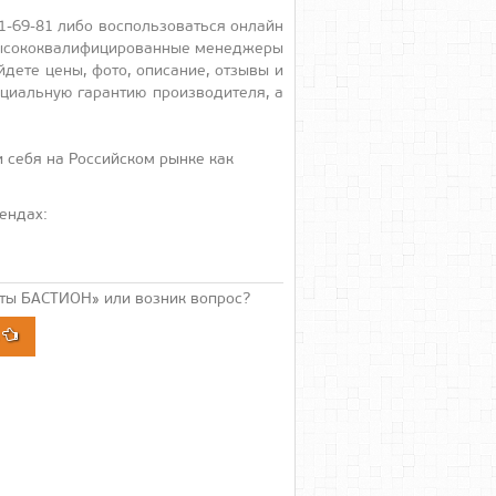
69-81 ли­бо вос­поль­зо­вать­ся он­лайн
­сокок­ва­лифи­циро­ван­ные ме­нед­же­ры
де­те це­ны, фо­то, опи­сание, от­зы­вы и
ци­аль­ную га­ран­тию про­из­во­дите­ля, а
 себя на Российском рынке как
ендах:
ты БАСТИОН» или возник вопрос?
А