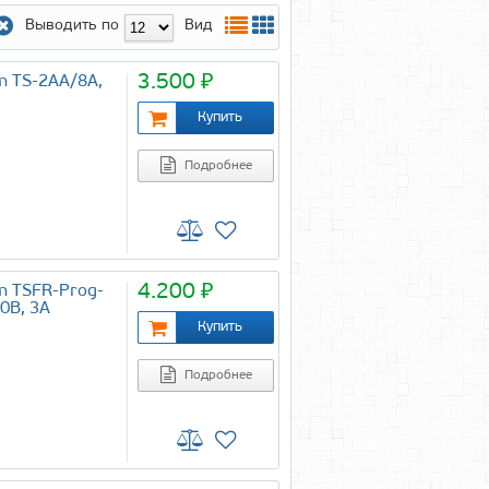
Выводить по
Вид
3.500 ₽
m TS-2AA/8A,
Подробнее
4.200 ₽
m TSFR-Prog-
0В, 3А
Подробнее