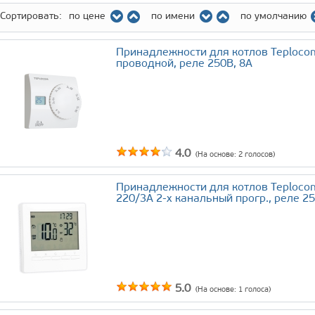
Сортировать:
по цене
по имени
по умолчанию
Принадлежности для котлов Teploco
проводной, реле 250В, 8А
4.0
(На основе:
2
голосов)
Принадлежности для котлов Teploco
220/3A 2-х канальный прогр., реле 25
5.0
(На основе:
1
голоса)