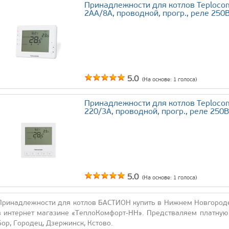
Принадлежности для котлов Teploco
2AA/8A, проводной, прогр., реле 250В
5.0
(На основе:
1
голоса)
Принадлежности для котлов Teploco
220/3A, проводной, прогр., реле 250В
5.0
(На основе:
1
голоса)
При­над­лежнос­ти для кот­лов БАС­ТИ­ОН ку­пить в Ниж­нем Нов­го­род
в ин­тернет ма­гази­не «Теп­ло­Ком­форт-НН». Предс­тва­ля­ем плат­ную 
Бор, Го­родец, Дзер­жинск, Ксто­во.