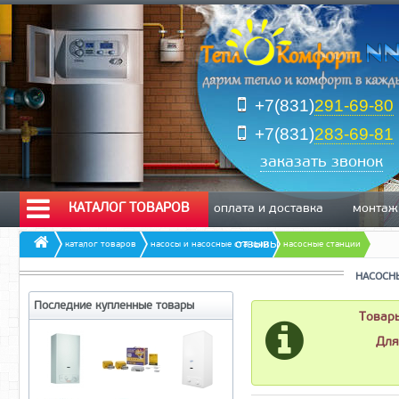
+7(831)
291-69-80
+7(831)
283-69-81
заказать звонок
КАТАЛОГ ТОВАРОВ
оплата и доставка
монтаж
отзывы
каталог товаров
насосы и насосные станции
насосные станции
НАСОСН
Последние купленные товары
Товары
Для