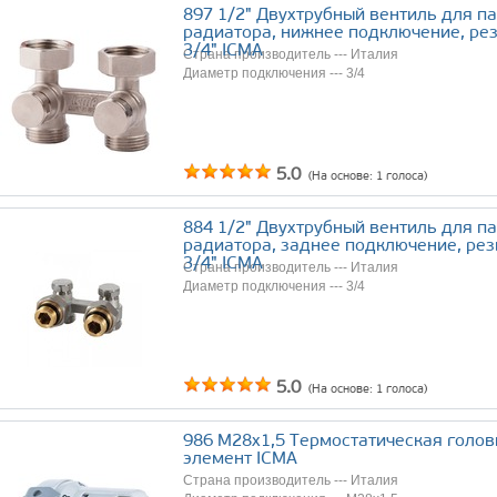
897 1/2" Двухтрубный вентиль для п
радиатора, нижнее подключение, ре
3/4" ICMA
Страна производитель --- Италия
Диаметр подключения --- 3/4
5.0
(На основе:
1
голоса)
884 1/2" Двухтрубный вентиль для п
радиатора, заднее подключение, рез
3/4" ICMA
Страна производитель --- Италия
Диаметр подключения --- 3/4
5.0
(На основе:
1
голоса)
986 М28х1,5 Термостатическая голов
элемент ICMA
Страна производитель --- Италия