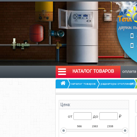
КАТАЛОГ ТОВАРОВ
оплата
от
каталог товаров
радиаторы отопления
Цена:
от
до
₽
566
1563
2308