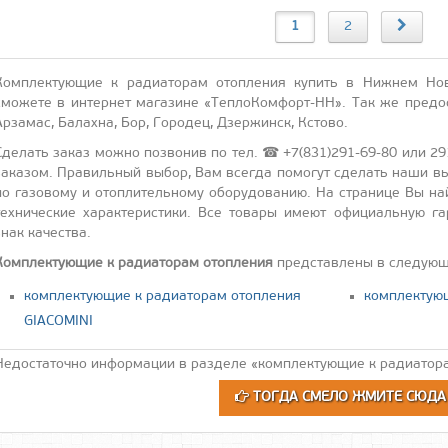
1
2
Комплектующие к радиаторам отопления купить в Нижнем Нов
сможете в интернет магазине «ТеплоКомфорт-НН». Так же предос
Арзамас, Балахна, Бор, Городец, Дзержинск, Кстово.
Сделать заказ можно позвонив по тел. ☎ +7(831)291-69-80 или 29
заказом. Правильный выбор, Вам всегда помогут сделать наши
по газовому и отоплительному оборудованию. На странице Вы най
технические характеристики. Все товары имеют официальную га
знак качества.
Комплектующие к радиаторам отопления
представлены в следующ
комплектующие к радиаторам отопления
комплектующ
GIACOMINI
Недостаточно информации в разделе «комплектующие к радиатора
ТОГДА СМЕЛО ЖМИТЕ СЮД