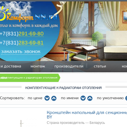
+7(831)
291-69-80
+7(831)
283-69-81
заказать звонок
 и доставка
монтаж
производители
статьи
ко
зывы
комплектующие к радиаторам отопления
КОМПЛЕКТУЮЩИЕ К РАДИАТОРАМ ОТОПЛЕНИЯ
Сортировать:
по цене
по имени
по умолчанию
Кронштейн напольный для секционн
BY
Страна производитель --- Беларусь