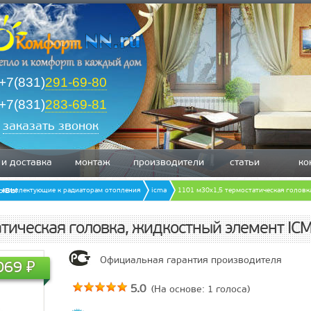
+7(831)
291-69-80
+7(831)
283-69-81
заказать звонок
 и доставка
монтаж
производители
статьи
ко
зывы
комплектующие к радиаторам отопления
icma
1101 м30х1,5 термостатическая головк
атическая головка, жидкостный элемент IC
Официальная гарантия производителя
069
₽
5.0
(На основе:
1
голоса)