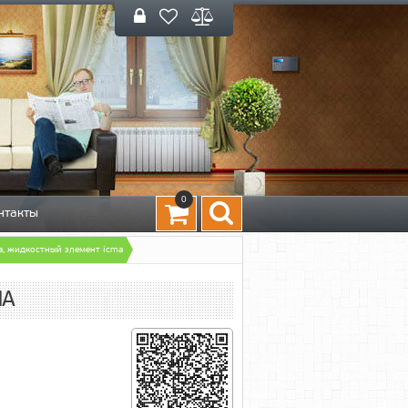
0
нтакты
а, жидкостный элемент icma
MA