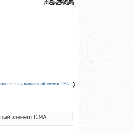
е
ская головка, жидкостный элемент ICMA
тный элемент ICMA