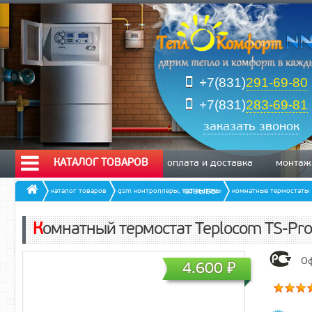
+7(831)
291-69-80
+7(831)
283-69-81
заказать звонок
КАТАЛОГ ТОВАРОВ
оплата и доставка
монтаж
отзывы
каталог товаров
gsm контроллеры, термостаты
комнатные термостаты
Комнатный термостат Teplocom TS-Pro
Оф
4.600
₽