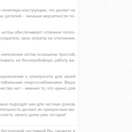
 по­нят­ную конс­трук­цию, что де­ла­ет их
ых де­талей – мень­ше ве­ро­ят­ности по­
кот­лы обес­пе­чива­ют от­личное теп­ло­
ок­ра­тить свои зат­ра­ты на отоп­ле­ние,
, на­поль­ные кот­лы ос­на­щены прос­той,
чи­тывать на бес­пе­ребой­ную ра­боту ва­
под­клю­чения к элек­тро­сети для сво­ей
с­та­биль­ным энер­госнаб­же­ни­ем. Ва­ша
и­чес­тва нет – имен­но то, что нуж­но для
ь­но под­хо­дят как для час­тных до­мов,
итель­ность де­ла­ют их прек­расным вы­
с­ность сво­его до­ма уже се­год­ня!
 бес­плат­ной дос­тавкой Вы смо­жете в