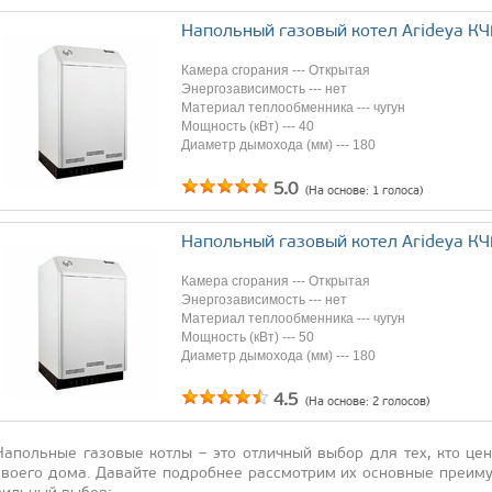
Напольный газовый котел Arideya К
Камера сгорания --- Открытая
Энергозависимость --- нет
Материал теплообменника --- чугун
Мощность (кВт) --- 40
Диаметр дымохода (мм) --- 180
5.0
(На основе:
1
голоса)
Напольный газовый котел Arideya К
Камера сгорания --- Открытая
Энергозависимость --- нет
Материал теплообменника --- чугун
Мощность (кВт) --- 50
Диаметр дымохода (мм) --- 180
4.5
(На основе:
2
голосов)
На­поль­ные га­зовые кот­лы – это от­личный вы­бор для тех, кто це­н
сво­его до­ма. Да­вай­те под­робнее рас­смот­рим их ос­новные пре­иму