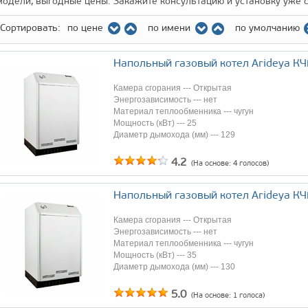
модели, выгодные цены. Закажите консультацию и установку уже 
Сортировать:
по цене
по имени
по умолчанию
Напольный газовый котел Arideya К
Камера сгорания --- Открытая
Энергозависимость --- нет
Материал теплообменника --- чугун
Мощность (кВт) --- 25
Диаметр дымохода (мм) --- 129
4.2
(На основе:
4
голосов)
Напольный газовый котел Arideya К
Камера сгорания --- Открытая
Энергозависимость --- нет
Материал теплообменника --- чугун
Мощность (кВт) --- 35
Диаметр дымохода (мм) --- 130
5.0
(На основе:
1
голоса)