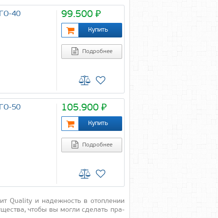
99.500 ₽
ЧГО-40
Подробнее
105.900 ₽
ЧГО-50
Подробнее
ит Quality и на­деж­ность в отоп­ле­нии
­щес­тва, что­бы вы мог­ли сде­лать пра­