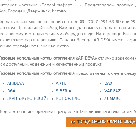
ин­тернет ма­гази­не «Теп­ло­Ком­форт-НН». Предс­тва­ля­ем плат­ную д
Бор, Го­родец, Дзер­жинск, Ксто­во.
Сде­лать за­каз мож­но поз­во­нив по тел. ☎ +7(831)291-69-80 или 291-
за­казом. Пра­виль­ный вы­бор, Вам всег­да по­могут сде­лать на­ши вы
по га­зово­му и отоп­ли­тель­но­му обо­рудо­ванию. На стра­нице Вы най­
тех­ни­чес­кие ха­рак­те­рис­ти­ки. То­вары брен­да ARIDEYA име­ют офи­ц
так же сер­ти­фикат и знак ка­чес­тва.
Газовые напольные котлы отопления «ARIDEYA»
отлично зарекомен
как доступный, надежный и качественный продукт.
Газовые напольные котлы отопления
представлены так же в след
ARIDEYA
ARTU
BAXI
RGA
SIBERIA
VARGAZ
ЖМЗ «ЖУКОВСКИЙ»
КОНОРД ДОН
ЛЕМАКС
Недостаточно информации в разделе «Напольные газовые котлы A
ТОГДА СМЕЛО ЖМИТЕ СЮД