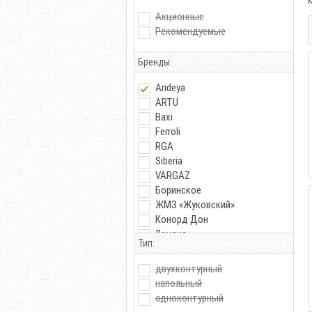
Акционные
Рекомендуемые
Бренды:
Arideya
ARTU
Baxi
Ferroli
RGA
Siberia
VARGAZ
Боринское
ЖМЗ «Жуковский»
Конорд Дон
Лемакс
Тип:
Очаг
двухконтурный
напольный
одноконтурный