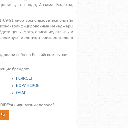
ос­тавку в го­рода; Ар­за­мас,Ба­лах­на,
69-81 ли­бо вос­поль­зо­вать­ся он­лайн
­сокок­ва­лифи­циро­ван­ные ме­нед­же­ры
де­те це­ны, фо­то, опи­сание, от­зы­вы и
и­аль­ную га­ран­тию про­из­во­дите­ля, а
довали себя на Российском рынке
ующих брендах:
FERROLI
БОРИНСКОЕ
ОЧАГ
RIDEYA» или возник вопрос?
А