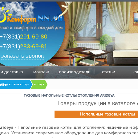
+7(831)
291-69-80
+7(831)
283-69-81
заказать звонок
 и доставка
монтаж
производители
статьи
ко
зывы
ьные газовые котлы
arideya
ГАЗОВЫЕ НАПОЛЬНЫЕ КОТЛЫ ОТОПЛЕНИЯ ARIDEYA
Товары продукции в каталоге 
Напольные газовые котлы
Arideya - Напольные газовые котлы для отопления: надёжные и 
дома. Установите современное оборудование для комфортного теп