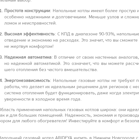
виль­ный вы­бор:
Прос­то­та конс­трук­ции
: На­поль­ные кот­лы име­ют бо­лее прос­тую и
осо­бен­но на­деж­ны­ми и дол­го­веч­ны­ми. Мень­ше уз­лов и слож­н
ломок и не­ис­прав­ностей.
Вы­сокая эф­фектив­ность
: С КПД в ди­апа­зоне 90-93%, на­поль­ные 
от­ве­дение и эко­номию на рас­хо­дах. Это зна­чит, что вы смо­жете с
не жер­твуя ком­фортом!
На­деж­ная ав­то­мати­ка
: В от­ли­чие от сво­их нас­тенных ана­логов
но на­деж­ной ав­то­мати­кой. Это оз­на­ча­ет, что вы мо­жете рас­с
шего отоп­ле­ния без час­то­го вме­шатель­ства.
Энер­го­неза­виси­мость
: На­поль­ные га­зовые кот­лы не тре­бу­ют 
ра­боты, что де­ла­ет их иде­аль­ным ре­шени­ем для ре­ги­онов с не
сис­те­ма отоп­ле­ния бу­дет фун­кци­они­ровать, да­же ког­да элек­тр
уве­рен­ности в хо­лод­ное вре­мя го­да.
Об­ласть при­мене­ния на­поль­ных га­зовых кот­лов ши­рока: они иде­ал
так и для боль­ших по­меще­ний. На­деж­ность, эко­номия и про­из­во­д
бором для лю­бого обог­ре­вате­ля! Ин­вести­руй­те в ком­форт и бе­зопа
На­поль­ный га­зовый ко­тел ARIDEYA ку­пить в Ниж­нем Нов­го­роде с