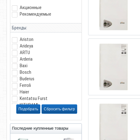
Акционные
Рекомендуемые
Бренды:
Ariston
Arideya
ARTU
Arderia
Baxi
Bosch
Buderus
Ferroli
Haier
Kentatsu Furst
KITURAMI
Navien
Protherm
RGA
Последние купленные товары
Siberia
VARGAZ