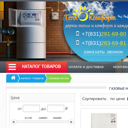
+7(831)
291-69-80
+7(831)
283-69-81
заказать звонок
КАТАЛОГ ТОВАРОВ
оплата и доставка
монтаж
отзывы
каталог товаров
газовые котлы
ГАЗОВЫЕ К
Цена:
Сортировать:
по цене
от
до
₽
61700
246800
394880