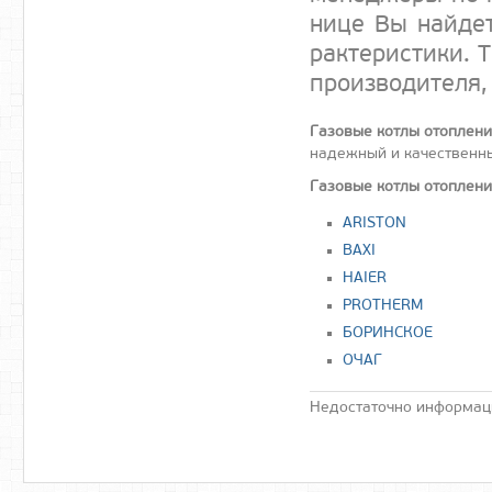
нице Вы най­де­т
рак­те­рис­ти­ки
про­из­во­дите­ля
Газовые котлы отоплен
надежный и качественны
Газовые котлы отоплен
ARISTON
BAXI
HAIER
PROTHERM
БОРИНСКОЕ
ОЧАГ
Недостаточно информаци