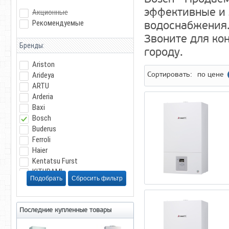
эффективные и 
Акционные
Рекомендуемые
водоснабжения.
Звоните для ко
Бренды:
городу.
Ariston
Arideya
Сортировать:
по цене
ARTU
Arderia
Baxi
Bosch
Buderus
Ferroli
Haier
Kentatsu Furst
KITURAMI
Navien
Protherm
RGA
Последние купленные товары
Siberia
VARGAZ