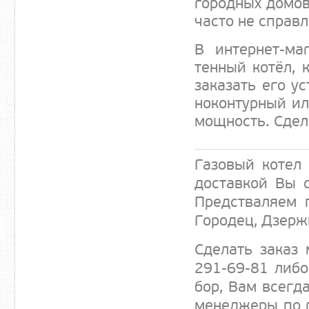
город­ных до­мов
час­то не справ­ля
В ин­тернет-ма­
тенный ко­тёл, к
за­казать его ус
но­кон­турный ил
мощ­ность. Сде­л
Га­зовый ко­тел
дос­тавкой Вы с
Предс­тва­ля­ем 
Го­родец, Дзер­ж
Сде­лать за­ка
291-69-81 ли­бо 
бор, Вам всег­да
ме­нед­же­ры по 