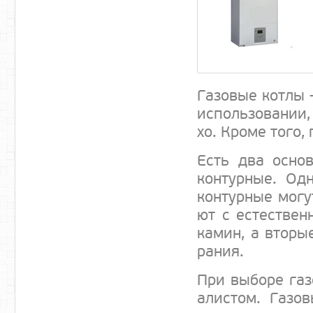
Га­зовые кот­лы 
ис­поль­зо­вании,
хо. Кро­ме то­го,
Есть два ос­нов
контур­ные. Од­
контур­ные мо­гу
ют с ес­тес­твен
ка­мин, а вто­ры
рания.
При вы­боре га­зо
алис­том. Га­зов