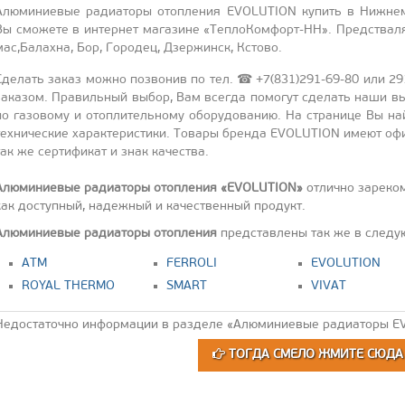
Алю­мини­евые ра­ди­ато­ры отоп­ле­ния EVOLUTION ку­пить в Ниж­нем
Вы смо­жете в ин­тернет ма­гази­не «Теп­ло­Ком­форт-НН». Предс­тва­ля
мас,Ба­лах­на, Бор, Го­родец, Дзер­жинск, Ксто­во.
Сде­лать за­каз мож­но поз­во­нив по тел. ☎ +7(831)291-69-80 или 291-
за­казом. Пра­виль­ный вы­бор, Вам всег­да по­могут сде­лать на­ши вы
по га­зово­му и отоп­ли­тель­но­му обо­рудо­ванию. На стра­нице Вы най­
тех­ни­чес­кие ха­рак­те­рис­ти­ки. То­вары брен­да EVOLUTION име­ют офи­
так же сер­ти­фикат и знак ка­чес­тва.
Алюминиевые радиаторы отопления «EVOLUTION»
отлично зареко
как доступный, надежный и качественный продукт.
Алюминиевые радиаторы отопления
представлены так же в следу
АТМ
FERROLI
EVOLUTION
ROYAL THERMO
SMART
VIVAT
Недостаточно информации в разделе «Алюминиевые радиаторы EV
ТОГДА СМЕЛО ЖМИТЕ СЮД