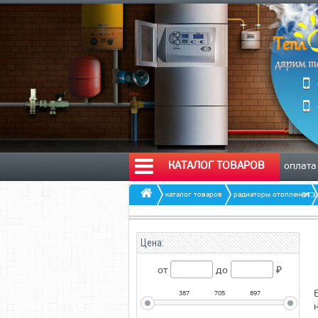
КАТАЛОГ ТОВАРОВ
оплата
от
каталог товаров
радиаторы отопления
Цена:
от
до
₽
387
705
897