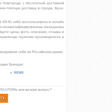
 Нов­го­роде с бес­плат­ной дос­тавкой
­ем плат­ную дос­тавку в го­рода; Ар­за­
69-81 ли­бо вос­поль­зо­вать­ся он­лайн
­сокок­ва­лифи­циро­ван­ные ме­нед­же­ры
де­те це­ны, фо­то, опи­сание, от­зы­вы и
ци­аль­ную га­ран­тию про­из­во­дите­ля, а
мендовали себя на Российском рынке
ющих брендах:
RIFAR
OLUTION» или возник вопрос?
А