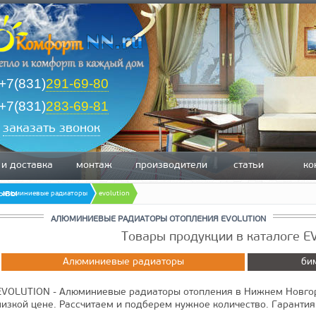
+7(831)
291-69-80
+7(831)
283-69-81
заказать звонок
 и доставка
монтаж
производители
статьи
ко
зывы
алюминиевые радиаторы
evolution
АЛЮМИНИЕВЫЕ РАДИАТОРЫ ОТОПЛЕНИЯ EVOLUTION
Товары продукции в каталоге 
Алюминиевые радиаторы
би
EVOLUTION - Алюминиевые радиаторы отопления в Нижнем Новгор
низкой цене. Рассчитаем и подберем нужное количество. Гарантия