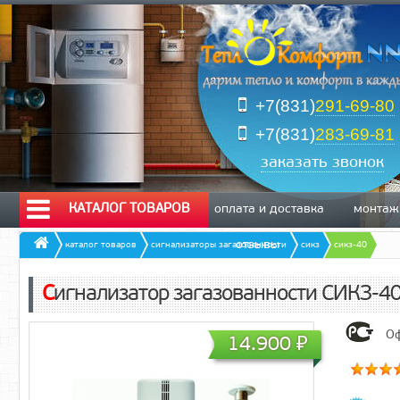
+7(831)
291-69-80
+7(831)
283-69-81
заказать звонок
КАТАЛОГ ТОВАРОВ
оплата и доставка
монтаж
отзывы
каталог товаров
cигнализаторы загазованности
cикз
сикз-40
Cигнализатор загазованности СИКЗ-4
Оф
14.900
₽