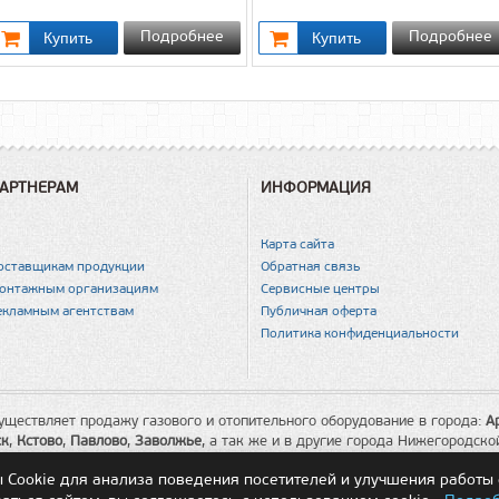
Подробнее
Подробнее
АРТНЕРАМ
ИНФОРМАЦИЯ
Карта сайта
оставщикам продукции
Обратная связь
онтажным организациям
Сервисные центры
екламным агентствам
Публичная оферта
Политика конфиденциальности
уществляет продажу газового и отопительного оборудование в города:
А
ск
,
Кстово
,
Павлово
,
Заволжье
, а так же и в другие города Нижегородско
Cookie для анализа поведения посетителей и улучшения работы 
Принимаем к оплате: