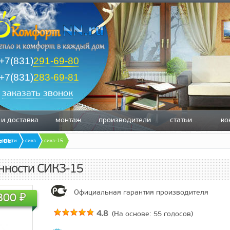
+7(831)
291-69-80
+7(831)
283-69-81
заказать звонок
 и доставка
монтаж
производители
статьи
ко
зывы
анности
cикз
сикз-15
анности СИКЗ-15
Официальная гарантия производителя
800
₽
4.8
(На основе:
55
голосов)