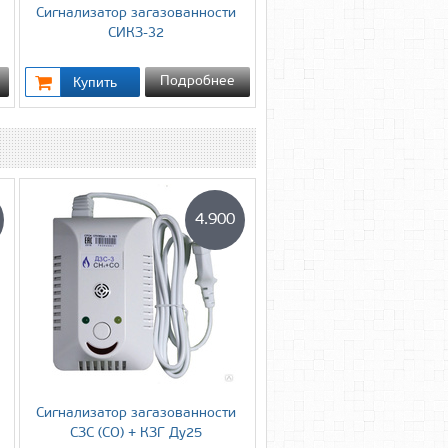
Cигнализатор загазованности
СИКЗ-32
Подробнее
4.900
Cигнализатор загазованности
СЗС (СО) + КЗГ Ду25