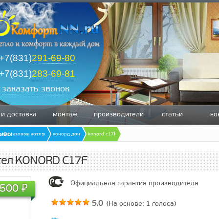
+7(831)
291-69-80
+7(831)
283-69-81
заказать звонок
 и доставка
монтаж
производители
статьи
ко
зывы
нные газовые котлы
конорд дон
konord c17f
отел KONORD C17F
Официальная гарантия производителя
.500
₽
5.0
(На основе:
1
голоса)