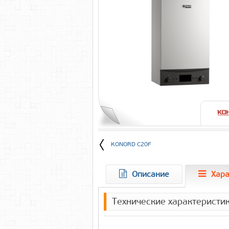
KONORD C20F
Описание
Хара
Технические характерист