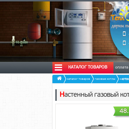
КАТАЛОГ ТОВАРОВ
оплата
от
каталог товаров
газовые котлы
насте
Настенный газовый к
48