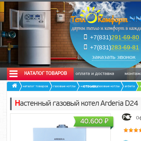
+7(831)
291-69-80
+7(831)
283-69-81
заказать звонок
КАТАЛОГ ТОВАРОВ
оплата и доставка
монтаж
отзывы
каталог товаров
газовые котлы
настенные газовые котлы
arderia
Настенный газовый котел Arderia D24
Оф
40.600
₽