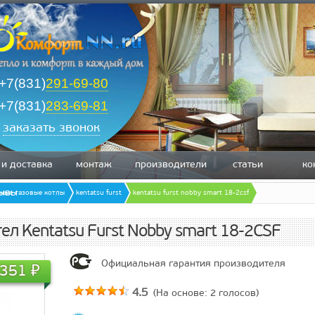
+7(831)
291-69-80
+7(831)
283-69-81
заказать звонок
 и доставка
монтаж
производители
статьи
ко
зывы
нные газовые котлы
kentatsu furst
kentatsu furst nobby smart 18-2csf
тел Kentatsu Furst Nobby smart 18-2CSF
Официальная гарантия производителя
.351
₽
4.5
(На основе:
2
голосов)