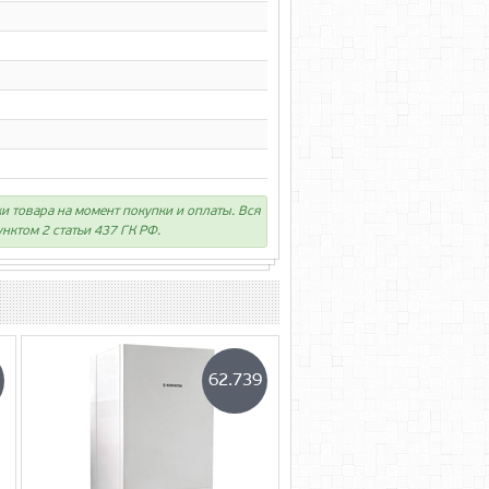
ки товара на момент покупки и оплаты. Вся
нктом 2 статьи 437 ГК РФ.
62.739