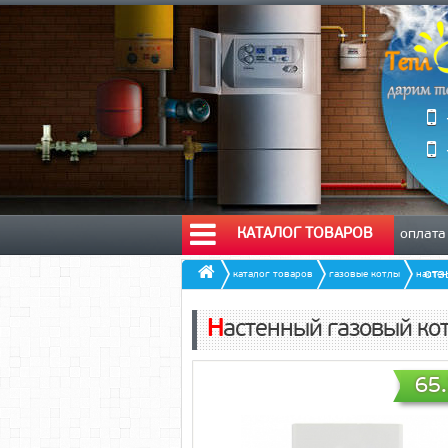
КАТАЛОГ ТОВАРОВ
оплата
от
каталог товаров
газовые котлы
насте
Настенный газовый ко
65