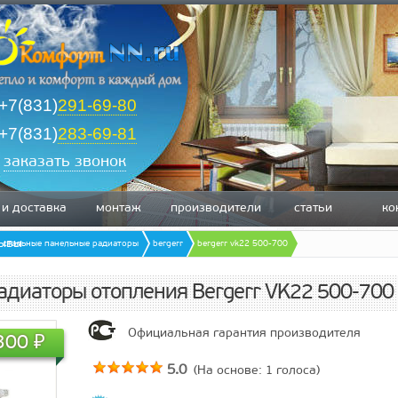
+7(831)
291-69-80
+7(831)
283-69-81
заказать звонок
 и доставка
монтаж
производители
статьи
ко
зывы
стальные панельные радиаторы
bergerr
bergerr vk22 500-700
адиаторы отопления Bergerr VK22 500-700
Официальная гарантия производителя
300
₽
5.0
(На основе:
1
голоса)