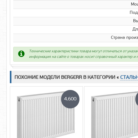
Мо
Под
Вы
Дл
Страна прои
Технические характеристики товара могут отличаться от указа
информация на сайте о товарах носит справочный характер и н
ПОХОЖИЕ МОДЕЛИ BERGERR В КАТЕГОРИИ «
СТАЛЬ
4.600