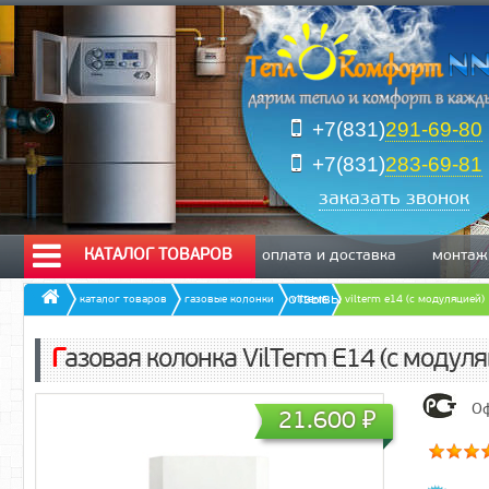
+7(831)
291-69-80
+7(831)
283-69-81
заказать звонок
КАТАЛОГ ТОВАРОВ
оплата и доставка
монтаж
отзывы
каталог товаров
газовые колонки
vilterm
vilterm e14 (с модуляцией)
Газовая колонка VilTerm E14 (с модул
Оф
21.600
₽