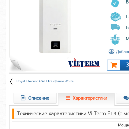
В
Г
Б
М
Добави
Royal Thermo GWH 10 Inflame White
Описание
Характеристики
Технические характеристики VilTerm E14 (с м
Мощно