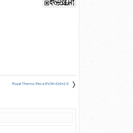
е
Royal Thermo Pex-a EVOH d16×2.0