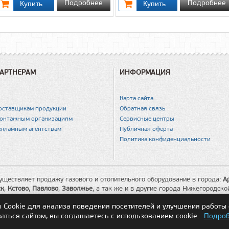
Подробнее
Подробнее
АРТНЕРАМ
ИНФОРМАЦИЯ
Карта сайта
оставщикам продукции
Обратная связь
онтажным организациям
Сервисные центры
екламным агентствам
Публичная оферта
Политика конфиденциальности
уществляет продажу газового и отопительного оборудование в города:
А
ск
,
Кстово
,
Павлово
,
Заволжье
, а так же и в другие города Нижегородско
Cookie для анализа поведения посетителей и улучшения работы 
Принимаем к оплате:
ться сайтом, вы соглашаетесь с использованием cookie.
Подро