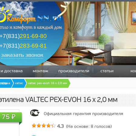
+7(831)
291-69-80
+7(831)
283-69-81
заказать звонок
 и доставка
монтаж
производители
статьи
ко
зывы
этилена
valtec
valtec pex-evoh 16 х 2,0 мм
иэтилена VALTEC PEX-EVOH 16 х 2,0 мм
Официальная гарантия производителя
75
₽
4.3
(На основе:
8
голосов)