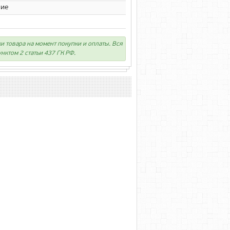
ние
ки товара на момент покупки и оплаты. Вся
нктом 2 статьи 437 ГК РФ.