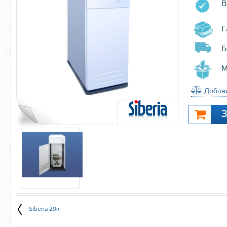
В
Г
Б
М
Добави
Siberia 29к