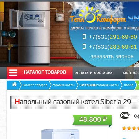
+7(831)
291-69-80
+7(831)
283-69-81
заказать звонок
КАТАЛОГ ТОВАРОВ
оплата и доставка
монтаж
отзывы
каталог товаров
газовые котлы
напольные газовые котлы
siberia
Напольный газовый котел Siberia 29
Оф
48.800
₽