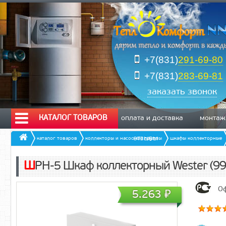
+7(831)
291-69-80
+7(831)
283-69-81
заказать звонок
КАТАЛОГ ТОВАРОВ
оплата и доставка
монтаж
отзывы
каталог товаров
коллекторы и насосные группы
шкафы коллекторные
ШРН-5 Шкаф коллекторный Wester (9
Оф
5.263
₽