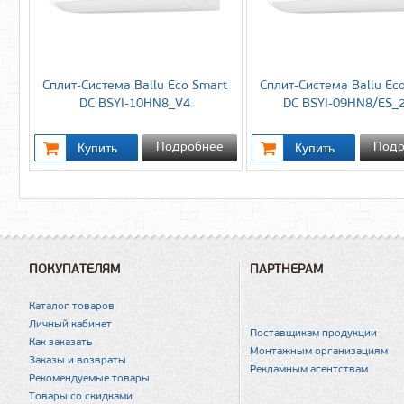
Сплит-Система Ballu Eco Smart
Сплит-Система Ballu Ec
DC BSYI-10HN8_V4
DC BSYI-09HN8/ES_
Подробнее
Подр
ПОКУПАТЕЛЯМ
ПАРТНЕРАМ
Каталог товаров
Личный кабинет
Поставщикам продукции
Как заказать
Монтажным организациям
Заказы и возвраты
Рекламным агентствам
Рекомендуемые товары
Товары со скидками