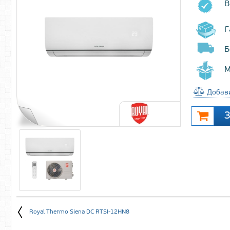
В
Г
Б
М
Добави
Royal Thermo Siena DC RTSI-12HN8