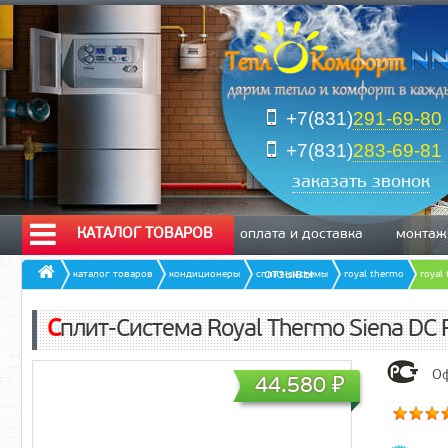
+7(831)
291-69-80
+7(831)
283-69-81
заказать звонок
КАТАЛОГ ТОВАРОВ
оплата и доставка
монтаж
отзывы
каталог товаров
кондиционеры
сплит-системы
royal thermo
royal
Сплит-Система Royal Thermo Siena DC
Оф
44.580
₽