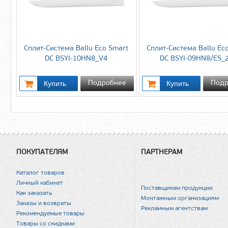
Сплит-Система Ballu Eco Smart
Сплит-Система Ballu Ec
DC BSYI-10HN8_V4
DC BSYI-09HN8/ES_
Подробнее
Подр
ПОКУПАТЕЛЯМ
ПАРТНЕРАМ
Каталог товаров
Личный кабинет
Поставщикам продукции
Как заказать
Монтажным организациям
Заказы и возвраты
Рекламным агентствам
Рекомендуемые товары
Товары со скидками