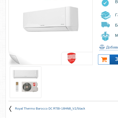
В
Г
Б
М
Добави
Royal Thermo Barocco DC RTBI-18HN8_V2/black