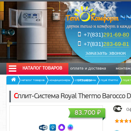
+7(831)
291-69-80
+7(831)
283-69-81
заказать звонок
КАТАЛОГ ТОВАРОВ
оплата и доставка
монтаж
отзывы
каталог товаров
кондиционеры
сплит-системы
royal thermo
royal
Сплит-Система Royal Thermo Barocco 
Оф
83.700
₽