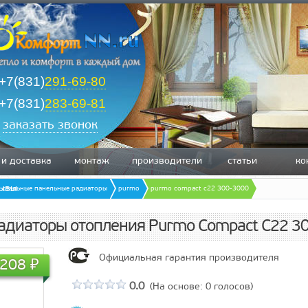
+7(831)
291-69-80
+7(831)
283-69-81
заказать звонок
 и доставка
монтаж
производители
статьи
ко
зывы
стальные панельные радиаторы
purmo
purmo compact c22 300-3000
радиаторы отопления Purmo Compact C22 3
Официальная гарантия производителя
.208
₽
0.0
(На основе:
0
голосов)