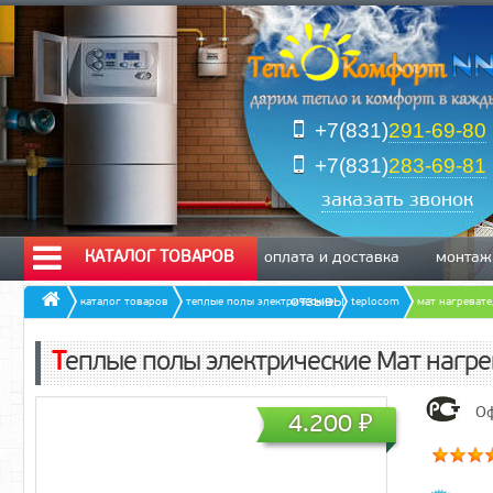
+7(831)
291-69-80
+7(831)
283-69-81
заказать звонок
КАТАЛОГ ТОВАРОВ
оплата и доставка
монтаж
отзывы
каталог товаров
теплые полы электрические
teplocom
мат нагревате
Теплые полы электрические Мат нагр
Оф
4.200
₽