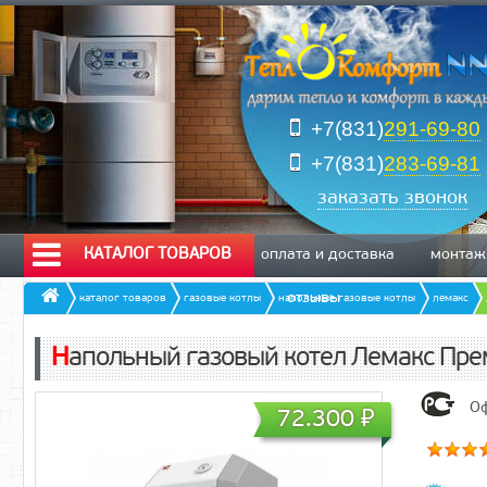
+7(831)
291-69-80
+7(831)
283-69-81
заказать звонок
КАТАЛОГ ТОВАРОВ
оплата и доставка
монтаж
отзывы
каталог товаров
газовые котлы
напольные газовые котлы
лемакс
Напольный газовый котел Лемакс Пре
Оф
72.300
₽