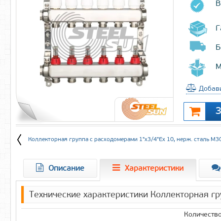
В
Г
Б
М
Добави
Коллекторная группа с расходомерами 1"x3/4"Еx 10, нерж. сталь М3
Описание
Характеристики
Технические характеристики Коллекторная гр
Количеств