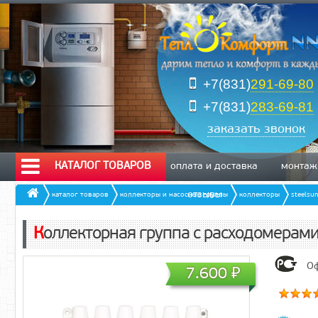
+7(831)
291-69-80
+7(831)
283-69-81
заказать звонок
КАТАЛОГ ТОВАРОВ
оплата и доставка
монтаж
отзывы
каталог товаров
коллекторы и насосные группы
коллекторы
steelsu
Коллекторная группа с расходомерами
Оф
7.600
₽