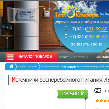
+7(831)
291-69-80
+7(831)
283-69-81
заказать звонок
КАТАЛОГ ТОВАРОВ
оплата и доставка
монтаж
отзывы
каталог товаров
стабилизаторы напряжения и источники бесперебойного
Источники бесперебойного питания 
Оф
28.500
₽