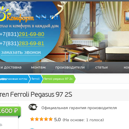
+7(831)
291-69-80
+7(831)
283-69-81
заказать звонок
 и доставка
монтаж
производители
статьи
ко
зывы
ьные газовые котлы
ferroli
ferroli pegasus 97 2s
ел Ferroli Pegasus 97 2S
Официальная гарантия производителя
.600
₽
5.0
(На основе:
1
голоса)