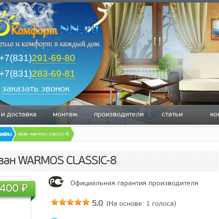
+7(831)
291-69-80
+7(831)
283-69-81
заказать звонок
 и доставка
монтаж
производители
статьи
ко
зывы
эван
эван warmos classic-8
Эван WARMOS CLASSIC-8
Официальная гарантия производителя
.400
₽
5.0
(На основе:
1
голоса)