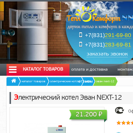
+7(831)
291-69-80
+7(831)
283-69-81
заказать звонок
КАТАЛОГ ТОВАРОВ
оплата и доставка
монтаж
отзывы
каталог товаров
электрические котлы
эван
эван next-12
Электрический котел Эван NEXT-12
Оф
21.200
₽