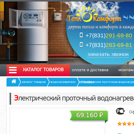
+7(831)
291-69-80
+7(831)
283-69-81
заказать звонок
КАТАЛОГ ТОВАРОВ
оплата и доставка
монтаж
отзывы
каталог товаров
водонагреватели
электрические проточные водонагре
Электрический проточный водонагре
Оф
69.160
₽