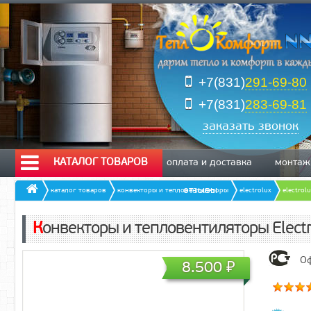
+7(831)
291-69-80
+7(831)
283-69-81
заказать звонок
КАТАЛОГ ТОВАРОВ
оплата и доставка
монтаж
отзывы
каталог товаров
конвекторы и тепловентиляторы
electrolux
electrol
Конвекторы и тепловентиляторы Elect
Оф
8.500
₽