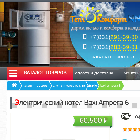
+7(831)
291-69-80
+7(831)
283-69-81
заказать звонок
КАТАЛОГ ТОВАРОВ
оплата и доставка
монтаж
отзывы
каталог товаров
электрические котлы
baxi
baxi ampera 6
Электрический котел Baxi Ampera 6
Оф
60.500
₽