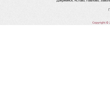
Дзержинск
,
Кстово
,
Павлово
,
Завол
Copyright © 