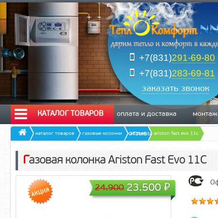
+7(831)
291-69-80
+7(831)
283-69-81
заказать звонок
КАТАЛОГ ТОВАРОВ
оплата и доставка
монтаж
отзывы
каталог товаров
газовые колонки
ariston
ariston fast evo 11c
Газовая колонка Ariston Fast Evo 11C
Оф
23.500
₽
24.900