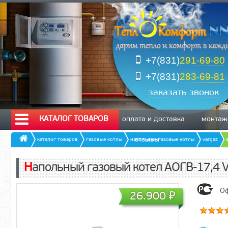
+7(831)
291-69-80
+7(831)
283-69-81
заказать звонок
КАТАЛОГ ТОВАРОВ
оплата и доставка
монтаж
отзывы
каталог товаров
газовые котлы
напольные газовые котлы
vargaz
Напольный газовый котел АОГВ-17,4 
Оф
26.900
₽